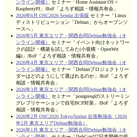
ンライン開催）
セミナー「Home Assistant OS +
RaspberryPI」/BoF「よろず相談・情報共有会」
2026年6月 OSC2026 Sendai 出張版
セミナー「Linux
ディストリビューション「Debian」からオープンソ
ースへ」
2026年5月 東京エリア・関西合同Debian勉強会（オ
ンライン開催）
セミナー「イベント向けネットワー
クの設計・構築を試してみた(小規模・OpenWrt
編)」/BoF「よろず相談・情報共有会」
2026年4月 東京エリア・関西合同Debian勉強会（オ
ンライン開催）
セミナー「Debianプロジェクトリー
ダーはどのようにして選ばれるのか」/BoF「よろず
相談・情報共有会」
2026年3月 東京エリア・関西合同Debian勉強会（オ
ンライン開催）
セミナー「postgresqlのストリーミン
グレプリケーションで自宅BCP対策」/BoF「よろず
相談・情報共有会」
2026年2月 OSC2026 Tokyo/Spring 出張勉強会（2026
年2月 東京エリアDebian勉強会）
2026年1月 東京エリア・関西合同Debian勉強会（オ
ンライン開催）
セミナー「DebConf27日本開催の提