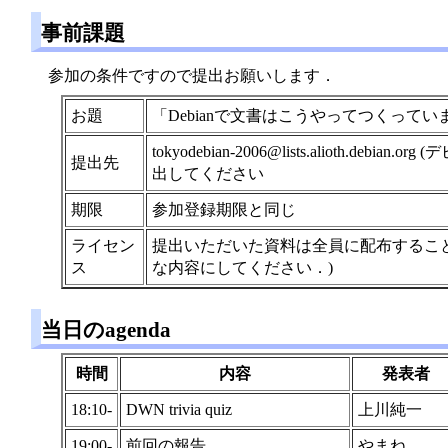
事前課題
参加の条件ですので提出お願いします．
お題
「Debianで文書はこうやってつくってい
tokyodebian-2006@lists.aliot
提出先
出してください
期限
参加登録期限と同じ
ライセン
提出いただいた資料は全員に配布すること，
ス
な内容にしてください．)
当日のagenda
時間
内容
発表者
18:10-
DWN trivia quiz
上川純一
19:00-
前回の報告
やまね