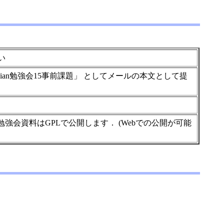
い
ject:「Debian勉強会15事前課題」 としてメールの本文として提
強会資料はGPLで公開します． (Webでの公開が可能