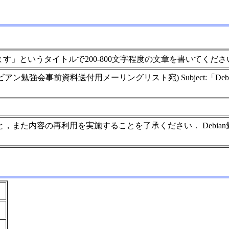
ます」というタイトルで200-800文字程度の文章を書いてくださ
h.debian.org (デビアン勉強会事前資料送付用メーリングリスト宛) Sub
また内容の再利用を実施することを了承ください． Debian勉