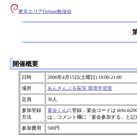
東京エリアDebian勉強会
開催概要
日時
2006年4月15日(土曜日) 18:00-21:00
場所
あんさんぶる荻窪 環境学習室
定員
30人
参加登録
宴会くん
に登録，宴会コードは debi-
方法
は，コメント欄に「宴会参加する」と記
参加費用
500円