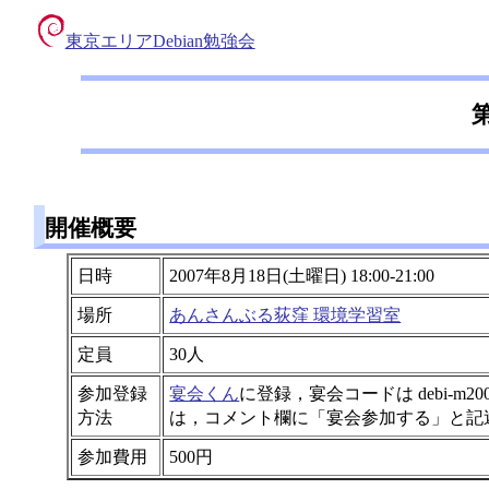
東京エリアDebian勉強会
開催概要
日時
2007年8月18日(土曜日) 18:00-21:00
場所
あんさんぶる荻窪 環境学習室
定員
30人
参加登録
宴会くん
に登録，宴会コードは debi-
方法
は，コメント欄に「宴会参加する」と記
参加費用
500円