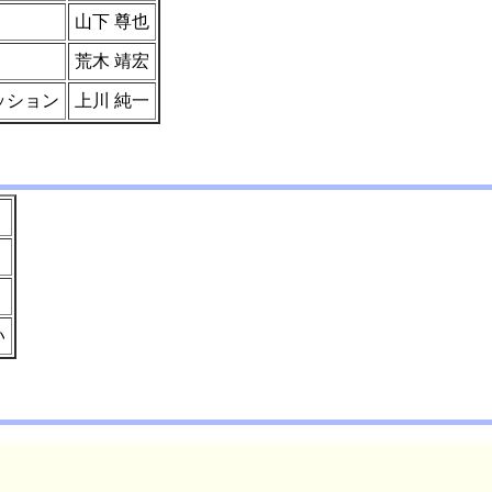
山下 尊也
荒木 靖宏
スカッション
上川 純一
い