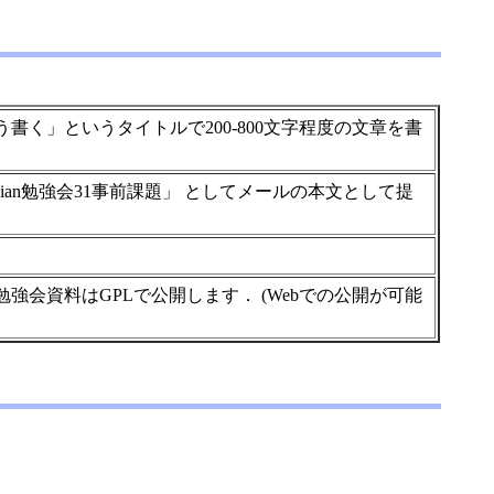
t はこう書く」というタイトルで200-800文字程度の文章を書
ject:「Debian勉強会31事前課題」 としてメールの本文として提
強会資料はGPLで公開します． (Webでの公開が可能