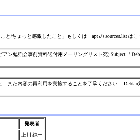
こと/ちょっと感激したこと」もしくは「apt の sources.lis
h.debian.org (デビアン勉強会事前資料送付用メーリングリスト宛) Sub
また内容の再利用を実施することを了承ください． Debian勉
発表者
上川 純一