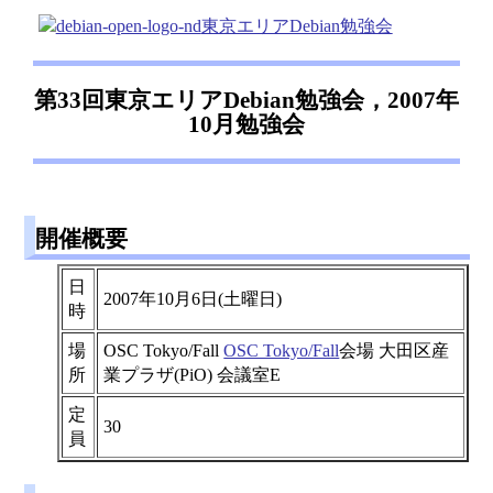
東京エリアDebian勉強会
第33回東京エリアDebian勉強会，2007年
10月勉強会
開催概要
日
2007年10月6日(土曜日)
時
場
OSC Tokyo/Fall
OSC Tokyo/Fall
会場 大田区産
所
業プラザ(PiO) 会議室E
定
30
員