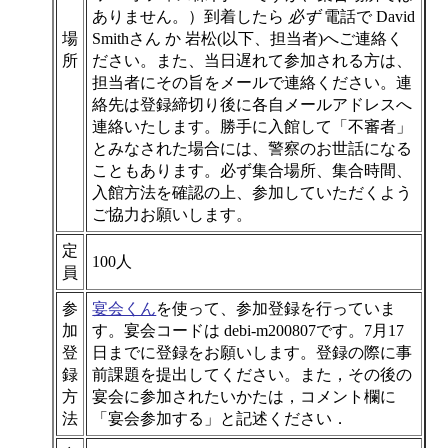
ありません。）到着したら
必ず
電話で David
場
Smithさん か 岩松(以下、担当者)へご連絡く
所
ださい。また、当日遅れて参加される方は、
担当者にその旨をメールで連絡ください。連
絡先は登録締切り後に各自メールアドレスへ
連絡いたします。勝手に入館して「不審者」
とみなされた場合には、警察のお世話になる
こともあります。必ず集合場所、集合時間、
入館方法を確認の上、参加していただくよう
ご協力お願いします。
定
100人
員
参
宴会くん
を使って、参加登録を行っていま
加
す。宴会コードは debi-m200807です。7月17
登
日までに登録をお願いします。登録の際に事
録
前課題を提出してください。また，その後の
方
宴会に参加されたいかたは，コメント欄に
法
「宴会参加する」と記述ください．