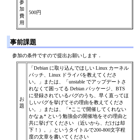
参
加
500円
費
用
事前課題
参加の条件ですので提出お願いします．
「Debian に取り込んでほしい Linux カーネル
パッチ、Linux ドライバを教えてくださ
い。」または、「unstable でアップデートさ
れなくて困ってる Debian パッケージ、BTS
に登録されているバグのうち、早く直ってほ
お
しいバグを挙げてその理由を教えてくださ
題
い。」または、「*ここで開催してくれない
かなぁ* という勉強会の開催地をその理由と
共に挙げてください （近いから、だけは却
下！）。」というタイトルで200-800文字程
度の文章を書いてください