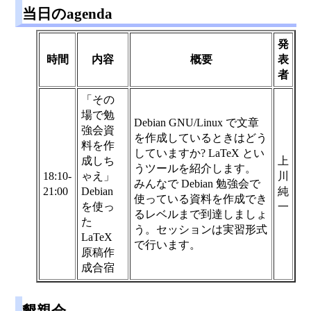
当日のagenda
発
時間
内容
概要
表
者
「その
場で勉
Debian GNU/Linux で文章
強会資
を作成しているときはどう
料を作
していますか? LaTeX とい
成しち
上
うツールを紹介します。
18:10-
ゃえ」
川
みんなで Debian 勉強会で
21:00
Debian
純
使っている資料を作成でき
を使っ
一
るレベルまで到達しましょ
た
う。セッションは実習形式
LaTeX
で行います。
原稿作
成合宿
懇親会