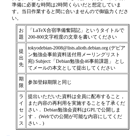
準備に必要な時間は2時間くらいだと想定していま
す。当日作業すると間に合いませんので御協力くださ
い。
お
「LaTeX合宿準備奮闘記」というタイトルで
題
200-800文字程度の文章を書いてください
tokyodebian-2008@lists.alioth.debian.org (デビア
提
ン勉強会事前資料送付用メーリングリスト
出
宛) Subject:「Debian勉強会46事前課題」 とし
先
てメールの本文として提出してください
期
参加登録期限と同じ
限
ラ
提出いただいた資料は全員に配布すること，
イ
また内容の再利用を実施することを了承くだ
セ
さい． Debian勉強会資料はGPLで公開しま
ン
す． (Webでの公開が可能な内容にしてくだ
ス
さい．)