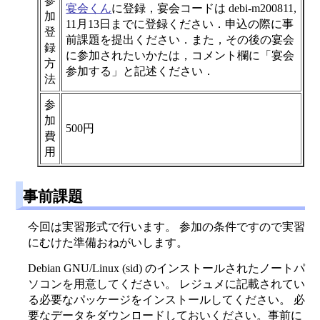
参
宴会くん
に登録，宴会コードは debi-m200811,
加
11月13日までに登録ください．申込の際に事
登
前課題を提出ください．また，その後の宴会
録
に参加されたいかたは，コメント欄に「宴会
方
参加する」と記述ください．
法
参
加
500円
費
用
事前課題
今回は実習形式で行います。 参加の条件ですので実習
にむけた準備おねがいします。
Debian GNU/Linux (sid) のインストールされたノートパ
ソコンを用意してください。 レジュメに記載されてい
る必要なパッケージをインストールしてください。 必
要なデータをダウンロードしておいください。事前に