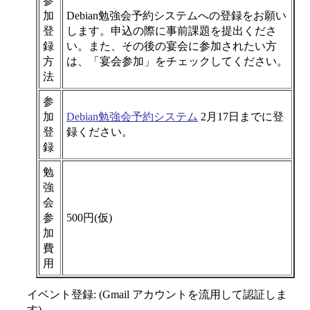
参
加
Debian勉強会予約システムへの登録をお願い
登
します。申込の際に事前課題を提出くださ
録
い。また、その後の宴会に参加されたい方
方
は、「宴会参加」をチェックしてください。
法
参
加
Debian勉強会予約システム
2月17日までに登
登
録ください。
録
勉
強
会
参
500円(仮)
加
費
用
イベント登録: (Gmail アカウントを流用して認証しま
す)