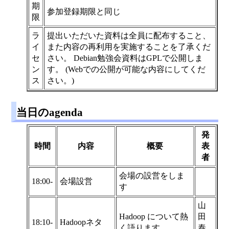
期
参加登録期限と同じ
限
ラ
提出いただいた資料は全員に配布すること、
イ
また内容の再利用を実施することを了承くだ
セ
さい。 Debian勉強会資料はGPLで公開しま
ン
す。 (Webでの公開が可能な内容にしてくだ
ス
さい。)
当日のagenda
発
時間
内容
概要
表
者
会場の設営をしま
18:00-
会場設営
す
山
Hadoop について熱
田
18:10-
Hadoopネタ
く語ります。
泰