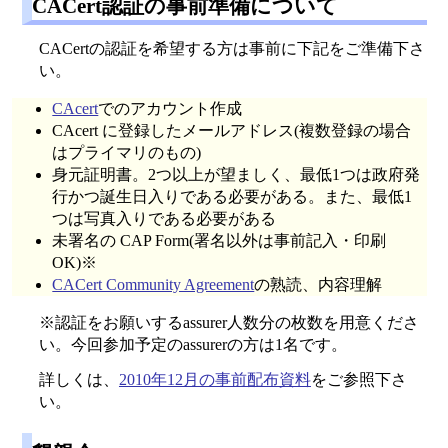
CACert認証の事前準備について
CACertの認証を希望する方は事前に下記をご準備下さ
い。
CAcert
でのアカウント作成
CAcert に登録したメールアドレス(複数登録の場合
はプライマリのもの)
身元証明書。2つ以上が望ましく、最低1つは政府発
行かつ誕生日入りである必要がある。また、最低1
つは写真入りである必要がある
未署名の CAP Form(署名以外は事前記入・印刷
OK)※
CACert Community Agreement
の熟読、内容理解
※認証をお願いするassurer人数分の枚数を用意くださ
い。今回参加予定のassurerの方は1名です。
詳しくは、
2010年12月の事前配布資料
をご参照下さ
い。