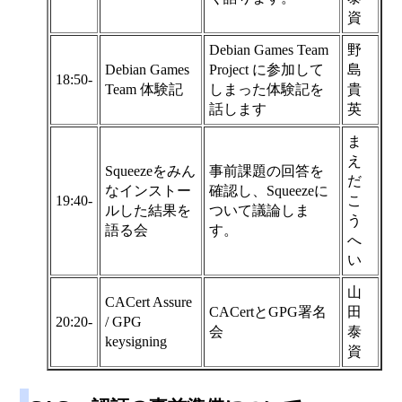
資
Debian Games Team
野
Debian Games
Project に参加して
島
18:50-
Team 体験記
しまった体験記を
貴
話します
英
ま
え
Squeezeをみん
事前課題の回答を
だ
なインストー
確認し、Squeezeに
19:40-
こ
ルした結果を
ついて議論しま
う
語る会
す。
へ
い
山
CACert Assure
CACertとGPG署名
田
20:20-
/ GPG
会
泰
keysigning
資