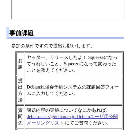
事前課題
参加の条件ですので提出お願いします。
ヤッター、リリースしたよ！ Squeezeになっ
お
てうれしいこと、Squeezeになって変わった
題
ことを教えてください。
提
出
Debian勉強会予約システムの課題回答フォー
方
ムに入力してください。
法
質
課題内容の実施についてなにかあれば、
問
debian-users@debian.or.jp Debianユーザ用公開
先
メーリングリスト
にてご質問ください。