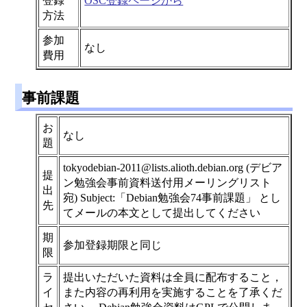
登録
OSC登録ページから
方法
参加
なし
費用
事前課題
お
なし
題
tokyodebian-2011@lists.alioth.debian.org (デビア
提
ン勉強会事前資料送付用メーリングリスト
出
宛) Subject:「Debian勉強会74事前課題」 とし
先
てメールの本文として提出してください
期
参加登録期限と同じ
限
ラ
提出いただいた資料は全員に配布すること，
イ
また内容の再利用を実施することを了承くだ