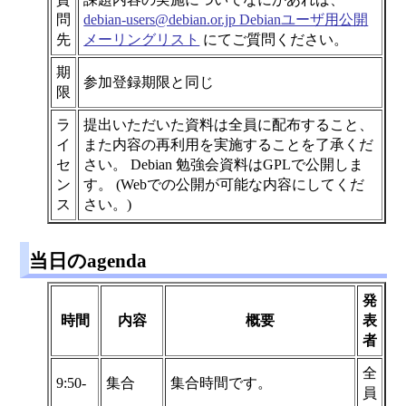
問
debian-users@debian.or.jp Debianユーザ用公開
先
メーリングリスト
にてご質問ください。
期
参加登録期限と同じ
限
ラ
提出いただいた資料は全員に配布すること、
イ
また内容の再利用を実施することを了承くだ
セ
さい。 Debian 勉強会資料はGPLで公開しま
ン
す。 (Webでの公開が可能な内容にしてくだ
ス
さい。)
当日のagenda
発
時間
内容
概要
表
者
全
9:50-
集合
集合時間です。
員