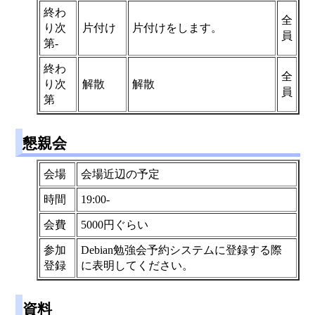
終わ
全
り次
片付け
片付けをします。
員
第-
終わ
全
り次
解散
解散
員
第
懇親会
会場
会場近辺の予定
時間
19:00-
会費
5000円ぐらい
参加
Debian勉強会予約システムに登録する際
登録
に表明してください。
資料