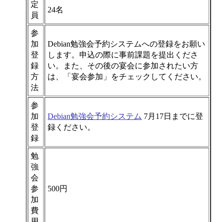
定
24名
員
参
加
Debian勉強会予約システムへの登録をお願い
登
します。申込の際に事前課題を提出くださ
録
い。また、その後の宴会に参加されたい方
方
は、「宴会参加」をチェックしてください。
法
参
加
Debian勉強会予約システム
7月17日までに登
登
録ください。
録
勉
強
会
参
500円
加
費
用