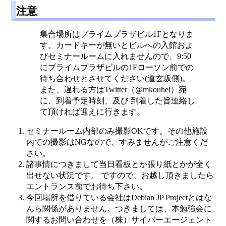
注意
集合場所はプライムプラザビル1Fとなりま
す。カードキーが無いとビルへの入館およ
びセミナールームに入れませんので、9:50
にプライムプラザビルの1Fローソン前での
待ち合わせとさせてください(道玄坂側)。
また、遅れる方はTwitter（@mkouhei）宛
に、到着予定時刻、及び 到着した旨連絡し
て頂ければ迎えに行きます。
セミナールーム内部のみ撮影OKです。その他施設
内での撮影はNGなので、すみませんがご注意くだ
さい。
諸事情につきまして当日看板とか張り紙とかが全く
出せない状況です。 ですので、お越し頂きましたら
エントランス前でお待ち下さい。
今回場所を借りている会社はDebian JP Projectとはな
んら関係がありません。つきましては、本勉強会に
関するお問い合わせを（株）サイバーエージェント