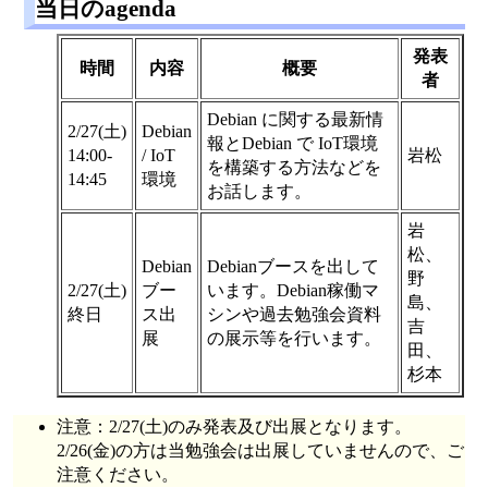
当日のagenda
発表
時間
内容
概要
者
Debian に関する最新情
2/27(土)
Debian
報とDebian で IoT環境
14:00-
/ IoT
岩松
を構築する方法などを
14:45
環境
お話します。
岩
松、
Debian
Debianブースを出して
野
2/27(土)
ブー
います。Debian稼働マ
島、
終日
ス出
シンや過去勉強会資料
吉
展
の展示等を行います。
田、
杉本
注意：2/27(土)のみ発表及び出展となります。
2/26(金)の方は当勉強会は出展していませんので、ご
注意ください。