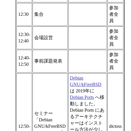
参加
12:30
集合
者全
員
参加
12:30-
会場設営
者全
12:40
員
参加
12:40-
事前課題発表
者全
12:50
員
Debian
GNU/kFreeBSD
は 2019年に
Debian Ports
へ移
動しました。
Debian Ports にあ
セミナー
るアーキテクチ
「Debian
ャーはインスト
12:50-
GNU/kFreeBSD
dictoss
ール方法が少し