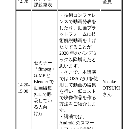
14:20
全員
課題発表
・技術コンファレ
ンスで動画発表を
したり、動画プラ
ットフォームに技
術解説動画を上げ
たりすることが
2020 年のパンデミ
ック以降増えたと
セミナー
思います。
「ffmpeg +
・そこで、本講演
GIMP と
では OSS だけを使
Blender で
Yosuke
14:20-
用して動画の編集
動画編集
OTSUKI
15:00
を行い、低コスト
(CLIで呼
さん
で映像作品を作る
吸してい
方法をご紹介しま
る人向
す。
け)」
・講演では、
Android のスマー