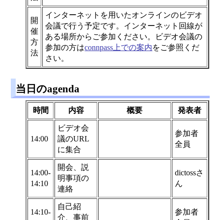
インターネットを用いたオンラインのビデオ
開
会議で行う予定です。インターネット回線が
催
ある場所からご参加ください。ビデオ会議の
方
参加の方は
connpass上での案内
をご参照くだ
法
さい。
当日のagenda
時間
内容
概要
発表者
ビデオ会
参加者
14:00
議のURL
全員
に集合
開会、説
14:00-
dictossさ
明事項の
14:10
ん
連絡
自己紹
14:10-
参加者
介、事前