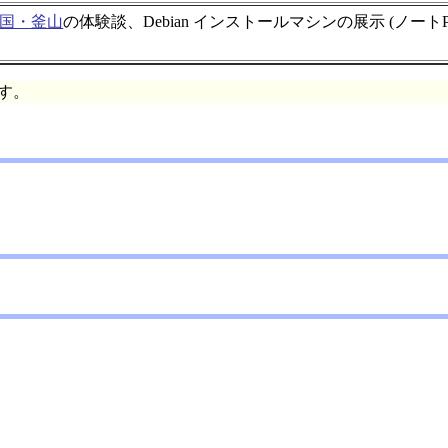
4 韓国・釜山
の体験談、Debian インストールマシンの展示 (ノートPC
す。