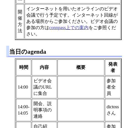
インターネットを用いたオンラインのビデオ
開
会議で行う予定です。インターネット回線が
催
ある場所からご参加ください。ビデオ会議の
方
参加の方は
connpass上での案内
をご参照くだ
法
さい。
当日のagenda
発表
時間
内容
概要
者
ビデオ会
参加
14:00
議のURL
者全
に集合
員
開会、説
14:00-
dictoss
明事項の
14:05
さん
連絡
自己紹
参加