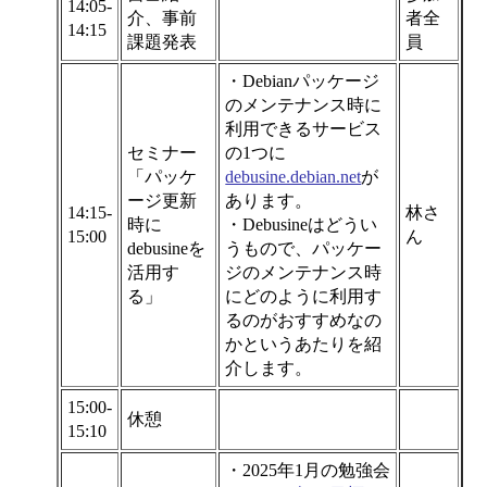
14:05-
介、事前
者全
14:15
課題発表
員
・Debianパッケージ
のメンテナンス時に
利用できるサービス
セミナー
の1つに
「パッケ
debusine.debian.net
が
ージ更新
あります。
14:15-
林さ
時に
・Debusineはどうい
15:00
ん
debusineを
うもので、パッケー
活用す
ジのメンテナンス時
る」
にどのように利用す
るのがおすすめなの
かというあたりを紹
介します。
15:00-
休憩
15:10
・2025年1月の勉強会