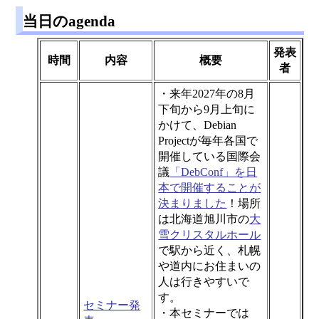
当日のagenda
発表
時間
内容
概要
者
・来年2027年の8月
下旬から9月上旬に
かけて、Debian
Projectが毎年各国で
開催している国際会
議
「DebConf」を日
本で開催することが
決まりました
！場所
は北海道旭川市の
大
雪クリスタルホール
で駅から近く、札幌
や道内にお住まいの
人は行きやすいで
す。
セミナー発
・本セミナーでは