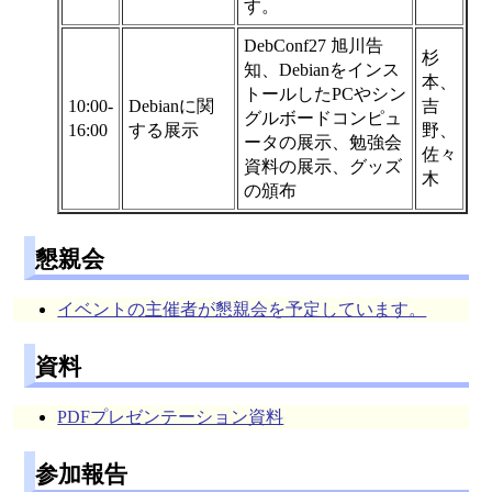
す。
DebConf27 旭川告
杉
知、Debianをインス
本、
トールしたPCやシン
10:00-
Debianに関
吉
グルボードコンピュ
16:00
する展示
野、
ータの展示、勉強会
佐々
資料の展示、グッズ
木
の頒布
懇親会
イベントの主催者が懇親会を予定しています。
資料
PDFプレゼンテーション資料
参加報告