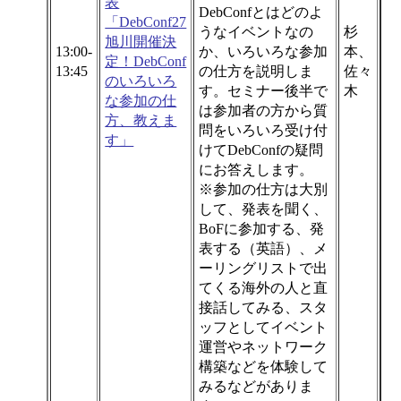
表
DebConfとはどのよ
「DebConf27
うなイベントなの
杉
旭川開催決
13:00-
か、いろいろな参加
本、
定！DebConf
13:45
の仕方を説明しま
佐々
のいろいろ
す。セミナー後半で
木
な参加の仕
は参加者の方から質
方、教えま
問をいろいろ受け付
す」
けてDebConfの疑問
にお答えします。
※参加の仕方は大別
して、発表を聞く、
BoFに参加する、発
表する（英語）、メ
ーリングリストで出
てくる海外の人と直
接話してみる、スタ
ッフとしてイベント
運営やネットワーク
構築などを体験して
みるなどがありま