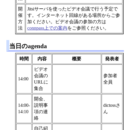
開
Jitsiサーバを使ったビデオ会議で行う予定で
催
す。インターネット回線がある場所からご参
方
加ください。ビデオ会議の参加の方は
法
connpass上での案内
をご参照ください。
当日のagenda
時間
内容
概要
発表者
ビデオ
会議の
参加者
14:00
URLに
全員
集合
開会、
14:00-
説明事
dictossさ
14:10
項の連
ん
絡
自己紹