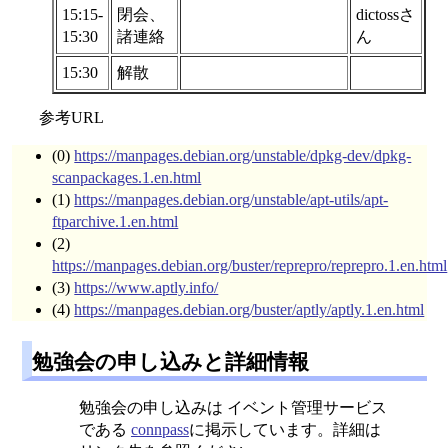
15:15-
閉会、
dictossさ
15:30
諸連絡
ん
15:30
解散
参考URL
(0)
https://manpages.debian.org/unstable/dpkg-dev/dpkg-
scanpackages.1.en.html
(1)
https://manpages.debian.org/unstable/apt-utils/apt-
ftparchive.1.en.html
(2)
https://manpages.debian.org/buster/reprepro/reprepro.1.en.html
(3)
https://www.aptly.info/
(4)
https://manpages.debian.org/buster/aptly/aptly.1.en.html
勉強会の申し込みと詳細情報
勉強会の申し込みは イベント管理サービス
である
connpass
に掲示しています。詳細は