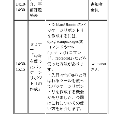
14:10-
介、事
参加者
14:30
前課題
全員
発表
・Debian/Ubuntu のパ
ッケージリポジトリ
を作成するには、
dpkg-scanpackages(0)
セミナ
コマンドやapt-
ー
ftparchive(1) コマン
「aptly
ド、reprepro(2) などを
を使っ
14:30-
使った方法がありま
iwamatsu
たパッ
15:15
す。
さん
ケージ
・先日 aptly(3)(4) と呼
リポジ
ばれるツールを使っ
トリの
てパッケージリポジ
作成」
トリを作成する機会
がありました。今回
はこれについての使
い方を紹介します。