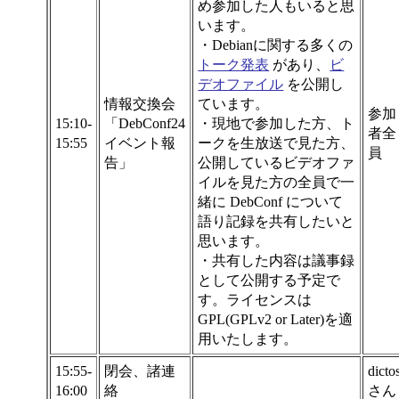
め参加した人もいると思
います。
・Debianに関する多くの
トーク発表
があり、
ビ
デオファイル
を公開し
情報交換会
ています。
参加
15:10-
「DebConf24
・現地で参加した方、ト
者全
15:55
イベント報
ークを生放送で見た方、
員
告」
公開しているビデオファ
イルを見た方の全員で一
緒に DebConf について
語り記録を共有したいと
思います。
・共有した内容は議事録
として公開する予定で
す。ライセンスは
GPL(GPLv2 or Later)を適
用いたします。
15:55-
閉会、諸連
dicto
16:00
絡
さん