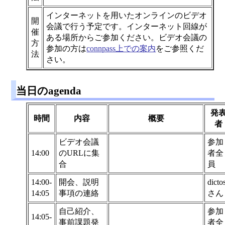
インターネットを用いたオンラインのビデオ
開
会議で行う予定です。インターネット回線が
催
ある場所からご参加ください。ビデオ会議の
方
参加の方は
connpass上での案内
をご参照くだ
法
さい。
当日のagenda
発
時間
内容
概要
者
ビデオ会議
参加
14:00
のURLに集
者全
合
員
14:00-
開会、説明
dicto
14:05
事項の連絡
さん
自己紹介、
参加
14:05-
事前課題発
者全