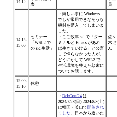
14:15
表
員
・悔しい事に Windows
でしか常用できなそうな
機材を購入してしまいま
した。
セミナー
・ここ数年 sid で「ター
佐々
14:15-
「WSL2 で
ミナルと Emacs があれ
木 
15:00
の sid 生活」
ば生きていける」と公言
ん
して憚らなかった人が、
どうにかして WSL2 で
生活環境を整えた顛末に
ついてお話します。
15:00-
休憩
15:10
・
DebConf24
は
2024/7/28(日)-2024/8/3(土)
に韓国・釜山で
開催され
ました
。日本から近いた