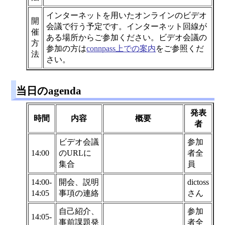
インターネットを用いたオンラインのビデオ
開
会議で行う予定です。インターネット回線が
催
ある場所からご参加ください。ビデオ会議の
方
参加の方は
connpass上での案内
をご参照くだ
法
さい。
当日のagenda
発表
時間
内容
概要
者
ビデオ会議
参加
14:00
のURLに
者全
集合
員
14:00-
開会、説明
dictoss
14:05
事項の連絡
さん
自己紹介、
参加
14:05-
事前課題発
者全