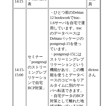
14:15
表
員
・ひとつ前のDebian
12 bookworkでtrac-
1.6サーバを自宅で運
用しています。trac
のデータベースは
Debianパッケージの
postgresql-15を使っ
ています。
・postgresql-15には
セミナー
ストリーミングレプ
「postgresql
リケーションという
のストリー
14:15-
機能があり、この機
dictoss
ミングレプ
15:00
能を使うとデータベ
さん
リケーショ
ースのコピーをリア
ンで自宅
ルタイムに別のサー
BCP対策」
バへ転送できます。
・自宅データのBCP
対策として離れた地