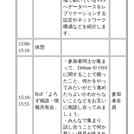
域で動いているVPS
へデータベースをレ
プリケーションする
設定やネットワーク
構成などを紹介しま
す。
15:00-
休憩
15:10
・参加者同士が集ま
って、Debian や OSS
に関することで困っ
たこと、何かをやっ
てみたいがどう進め
BoF「よろ
たらよいかわからな
参加
15:10-
ず相談・情
いことなどをお互い
者全
15:55
報共有会」
に相談し合ってみま
員
しょう。
・みんなで集まり、
話し合うことで何か
新しい発見が生まれ