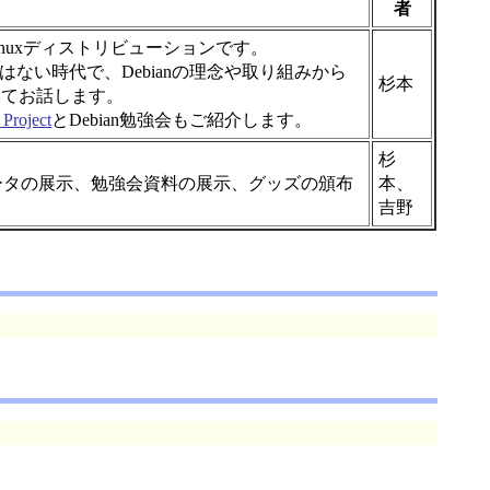
者
inuxディストリビューションです。
はない時代で、Debianの理念や取り組みから
杉本
いてお話します。
 Project
とDebian勉強会もご紹介します。
杉
ュータの展示、勉強会資料の展示、グッズの頒布
本、
吉野